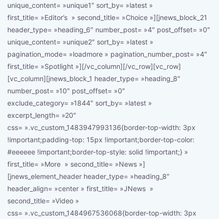
unique_content= »unique1″ sort_by= »latest »
first_title= »Editor’s » second_title= »Choice »][jnews_block_21
header_type= »heading_6″ number_post= »4″ post_offset= »0″
unique_content= »unique2″ sort_by= »latest »
pagination_mode= »loadmore » pagination_number_post= »4″
first_title= »Spotlight »][/vc_column][/vc_row][vc_row]
[vc_column][jnews_block_1 header_type= »heading_8″
number_post= »10″ post_offset= »0″
exclude_category= »1844″ sort_by= »latest »
excerpt_length= »20″
css= ».vc_custom_1483947993136{border-top-width: 3px
!important;padding-top: 15px !important;border-top-color:
#eeeeee !important;border-top-style: solid !important;} »
first_title= »More » second_title= »News »]
[jnews_element_header header_type= »heading_8″
header_align= »center » first_title= »JNews »
second_title= »Video »
css= ».vc_custom_1484967536068{border-top-width: 3px