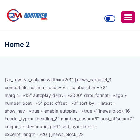
Home 2
[vc_row][vc_column width= »2/3″][jnews_carousel_3
compatible_column_notice= » » number_item= »2″
margin= »15″ autoplay_delay= »3000″ date_format= »ago »
number_post= »5″ post_offset= »0″ sort_by= »latest »
show_nav= »true » enable_autoplay= »true »][jnews_block_16
header_type= »heading_8″ number_post= »5″ post_offset= »0″
unique_content= »unique1″ sort_by= »latest »
excerpt_length= »20″][jnews_block_22