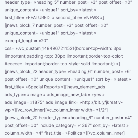
header_type= »heading_5″ number_post= »3″ post_offset= »0″
unique_content= »unique1″ sort_by= »latest »
first_title= »FEATURED » second_title= »NEWS »]
[jnews_block_7 number_post= »3″ post_offset= »0″
unique_content= »unique1″ sort_by= »latest »
excerpt_length= »20″
css= ».vc_custom_1484967211521{border-top-width: 3px
!important;padding-top: 30px !important;border-top-color:
#eeeeee !important;border-top-style: solid !important;} »]
[jnews_block_22 header_type= »heading_6″ number_post= »6″
post_offset= »0″ unique_content= »unique1″ sort_by= »latest »
first_title= »Special Reports »][jnews_element_ads
ads_type= »image » ads_image_new_tab= »yes »
ads_image= »1875″ ads_image_link= »http://bit.ly/jkreativ-
wp »][vc_row_inner][vc_column_inner width= »1/2″]
[jnews_block_20 header_type= »heading_6″ number_post= »4″
post_offset= »0″ include_category= »1367″ sort_by= »latest »
column_width= »4″ first_title= »Politics »][/vc_column_inner]