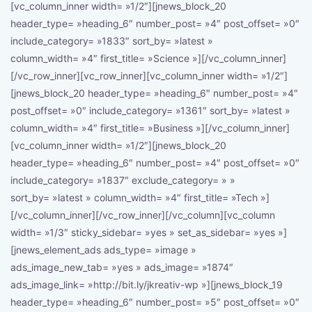
[vc_column_inner width= »1/2″][jnews_block_20
header_type= »heading_6″ number_post= »4″ post_offset= »0″
include_category= »1833″ sort_by= »latest »
column_width= »4″ first_title= »Science »][/vc_column_inner]
[/vc_row_inner][vc_row_inner][vc_column_inner width= »1/2″]
[jnews_block_20 header_type= »heading_6″ number_post= »4″
post_offset= »0″ include_category= »1361″ sort_by= »latest »
column_width= »4″ first_title= »Business »][/vc_column_inner]
[vc_column_inner width= »1/2″][jnews_block_20
header_type= »heading_6″ number_post= »4″ post_offset= »0″
include_category= »1837″ exclude_category= » »
sort_by= »latest » column_width= »4″ first_title= »Tech »]
[/vc_column_inner][/vc_row_inner][/vc_column][vc_column
width= »1/3″ sticky_sidebar= »yes » set_as_sidebar= »yes »]
[jnews_element_ads ads_type= »image »
ads_image_new_tab= »yes » ads_image= »1874″
ads_image_link= »http://bit.ly/jkreativ-wp »][jnews_block_19
header_type= »heading_6″ number_post= »5″ post_offset= »0″