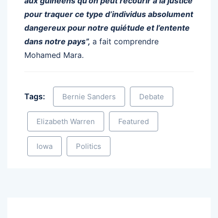
aux guinéens qu’on peut recourir à la justice
pour traquer ce type d’individus absolument
dangereux pour notre quiétude et l’entente
dans notre pays”,
a fait comprendre
Mohamed Mara.
Tags:
Bernie Sanders
Debate
Elizabeth Warren
Featured
Iowa
Politics