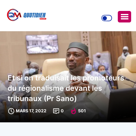
Et si on traduisait les promoteurs
du régionalisme devant les
tribunaux (Pr Sano)
MARS 17, 2022
0
501