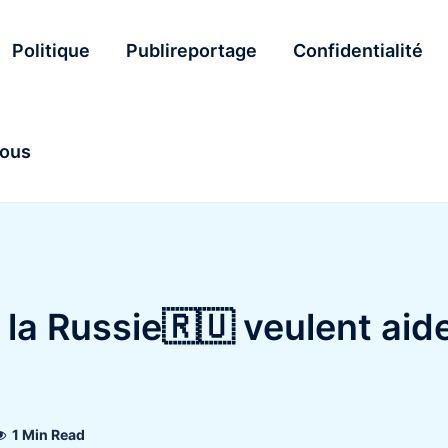
Politique
Publireportage
Confidentialité
nous
 la Russie🇷🇺 veulent aid
1 Min Read