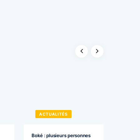
ACTUALITÉS
ACTU
Boké : plusieurs personnes
Cellou D