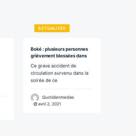
ACTUALITÉS
ACTU
Boké : plusieurs personnes
Cellou D
grièvement blessées dans
un bon 
Ce grave accident de
A quelqu
circulation survenu dans la
du mois 
soirée de ce
Quo
avril 
Quotidienmedias
avril 2, 2021