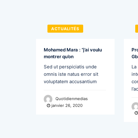
ACTUALITÉS
 souhaite
Mohamed Mara : “j’ai voulu
Pr
montrer qu’on
Gb
du début
Sed ut perspiciatis unde
La
madan, le
omnis iste natus error sit
int
voluptatem accusantium
co
l’
Quotidienmedias
janvier 26, 2020