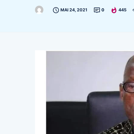
MAI 24, 2021
0
445